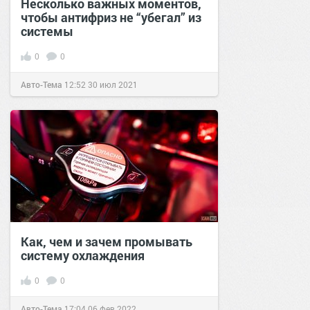
Несколько важных моментов,
чтобы антифриз не “убегал” из
системы
0
0
Авто-Тема
12:52
30 июл 2021
Как, чем и зачем промывать
систему охлаждения
0
0
Авто-Тема
17:04
06 фев 2022