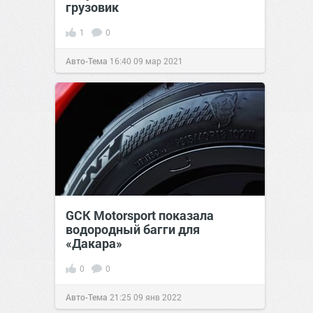
грузовик
1
0
Авто-Тема
16:40
09 мар 2021
GCK Motorsport показала
водородный багги для
«Дакара»
0
0
Авто-Тема
21:25
09 янв 2022