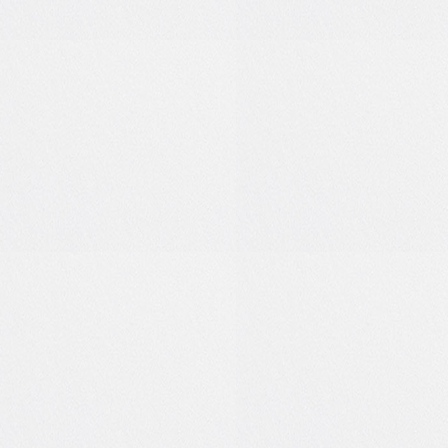
1
0
1
0