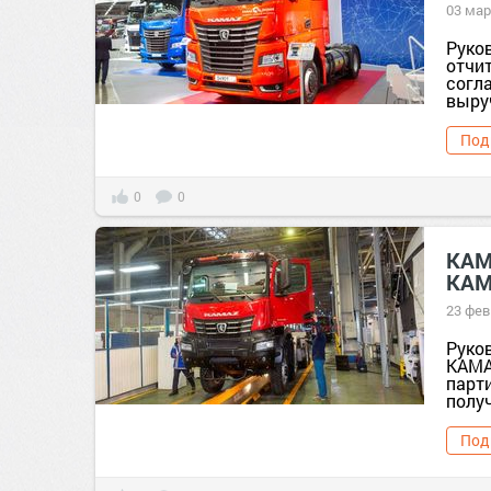
03 мар
Руко
отчит
согл
выруч
Под
0
0
КАМ
КАМ
23 фев
Руко
КАМА
парт
получ
Под