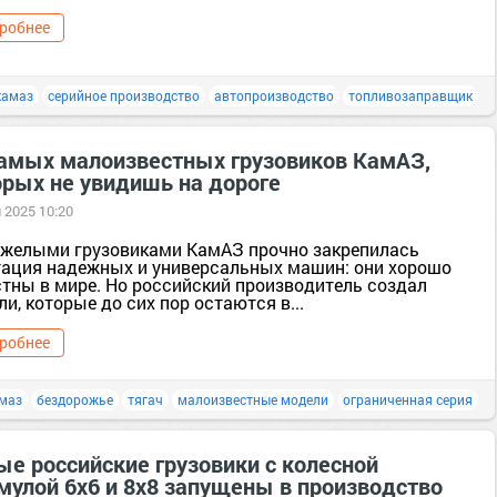
робнее
камаз
серийное производство
автопроизводство
топливозаправщик
самых малоизвестных грузовиков КамАЗ,
орых не увидишь на дороге
 2025 10:20
яжелыми грузовиками КамАЗ прочно закрепилась
тация надежных и универсальных машин: они хорошо
стны в мире. Но российский производитель создал
и, которые до сих пор остаются в...
робнее
маз
бездорожье
тягач
малоизвестные модели
ограниченная серия
ые российские грузовики с колесной
мулой 6х6 и 8х8 запущены в производство