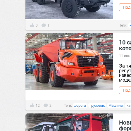
Под
0
1
Теги:
10 
кот
11 июл
За т
репу
изве
модел
Под
12
2
Теги:
дорога
грузовик
Машина
ка
Нов
фор