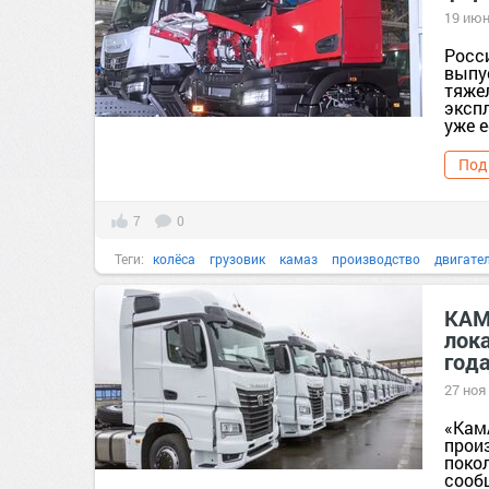
19 июн
Росс
выпу
тяже
эксп
уже е
Под
7
0
Теги:
колёса
грузовик
камаз
производство
двигате
КАМ
лок
год
27 ноя
«Кам
прои
покол
сооб