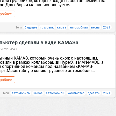
 для грузовиков, которые входят в состав семейства
ас.Для сборки машин используется...
робнее
Теги:
будущее
грузовик
камаз
автомобили
весна
2021
пьютер сделали в виде КАМАЗа
 2022 04:40
ычный КАМАЗ, который очень схож с настоящим,
товили в рамках коллаборации HyperX и MAN-MADE, а
е спортивной команды под названием «КАМАЗ-
ер».Масштабную копию грузового автомобиля...
робнее
Теги:
автомобиль
камаз
автомобили
компьютер
сделать
2021