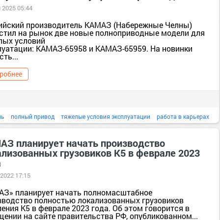
 2025 05:44
ийский производитель КАМАЗ (Набережные Челны)
стил на рынок две новые полноприводные модели для
лых условий
луатации: КАМАЗ-65958 и КАМАЗ-65959. На новинки
сть...
робнее
ль
полный привод
тяжелые условия эксплуатации
работа в карьерах
самосвальные установки
АЗ планирует начать производство
ализованных грузовиков К5 в феврале 2023
а
 2022 17:15
АЗ» планирует начать полномасштабное
зводство полностью локализованных грузовиков
ения К5 в феврале 2023 года. Об этом говорится в
щении на сайте правительства РФ, опубликованном...