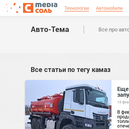
Технологии
Автомобили
Авто-Тема
Все про авт
Все статьи по тегу
камаз
Еще
зап
18 фев
В фе
прод
топл
отеч