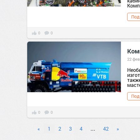
кабин
Комп
Под
0
0
Ком
22 фев
Необ
изго
такж
маст
Под
0
0
«
1
2
3
4
…
42
»