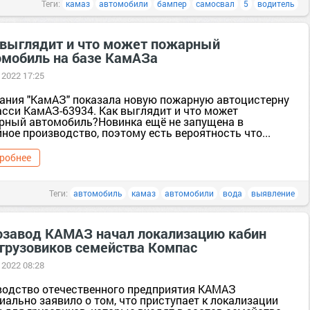
Теги:
камаз
автомобили
бампер
самосвал
5
водитель
 выглядит и что может пожарный
омобиль на базе КамАЗа
 2022 17:25
ания "КамАЗ" показала новую пожарную автоцистерну
асси КамАЗ-63934. Как выглядит и что может
рный автомобиль?Новинка ещё не запущена в
ное производство, поэтому есть вероятность что...
робнее
Теги:
автомобиль
камаз
автомобили
вода
выявление
озавод КАМАЗ начал локализацию кабин
 грузовиков семейства Компас
 2022 08:28
водство отечественного предприятия КАМАЗ
иально заявило о том, что приступает к локализации