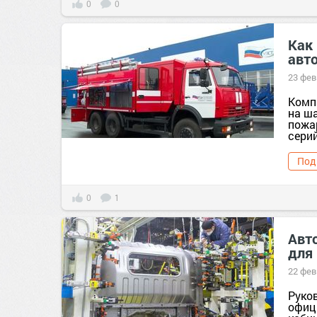
0
0
Как
авт
23 фев
Комп
на ш
пожа
серий
Под
0
1
Авт
для
22 фев
Руко
офиц