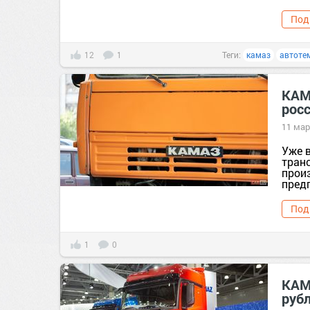
Под
12
1
Теги:
камаз
автоте
КАМ
рос
11 мар
Уже 
тран
прои
пред
Под
1
0
КАМ
руб