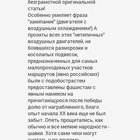
безграмотной оригинальной
статьи!
Особенно умиляет фраза
"закипание" (двигателя с
воздушным охлаждением!) А
проэкты всех этих "нетипичных"
воздушных двигателей, не
боявшихся разморозки и
косолапых подвесок,
предназначенных для самых
малопроходимых участков
маршрутов (явно российских)
были с подобострастем
предоставлены фашистам с
явным намеком на
причитающуюся после победы
долю от награбленного, благо
опыт начала ХХ века еще не был
забыт. Опять прощитались, как
обычно и все мелкие народности -
шавки. Хотя сами чехи могут
считать и по-другому.