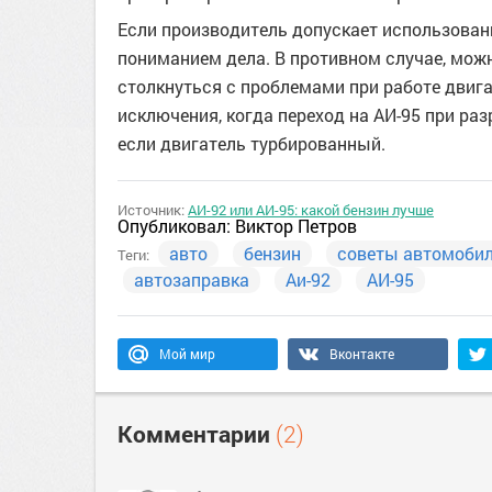
Если производитель допускает использовани
пониманием дела. В противном случае, можн
столкнуться с проблемами при работе двиг
исключения, когда переход на АИ-95 при ра
если двигатель турбированный.
Источник:
АИ-92 или АИ-95: какой бензин лучше
Опубликовал:
Виктор Петров
авто
бензин
советы автомоби
Теги:
автозаправка
Аи-92
АИ-95
Мой мир
Вконтакте
Комментарии
(2)