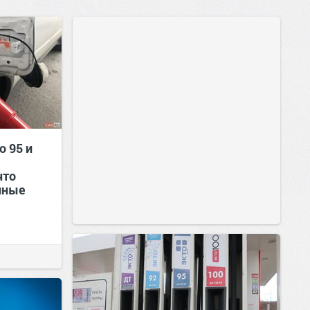
о 95 и
что
нные