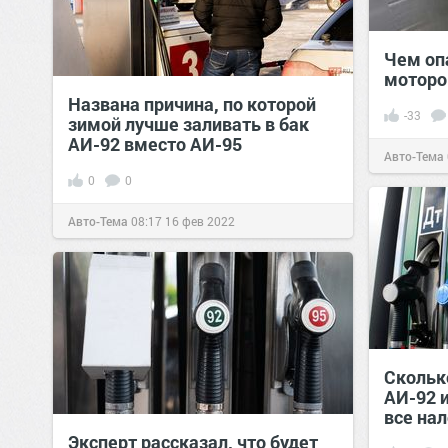
Чем оп
моторо
Названа причина, по которой
-33
зимой лучше заливать в бак
АИ-92 вместо АИ-95
Авто-Тема
0
0
Авто-Тема
08:17
16 фев 2022
Скольк
АИ-92 
все нал
Эксперт рассказал, что будет