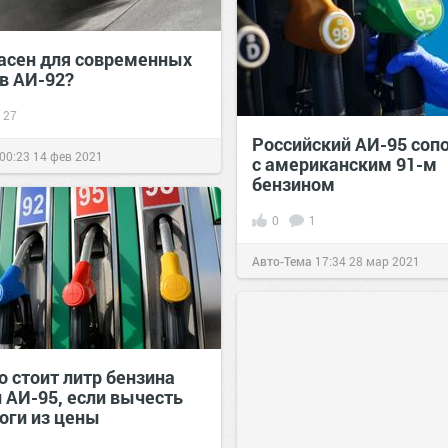
асен для современных
в АИ-92?
27
Российский АИ-95 соп
00:23
14 фев 2021
с американским 91-м
бензином
0
1
Авто-Тема
17:34
28 мар 2021
о стоит литр бензина
и АИ-95, если вычесть
оги из цены