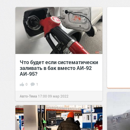
Что будет если систематически
заливать в бак вместо АИ-92
АИ-95?
0
1
Авто-Тема
17:00
09 мар 2022