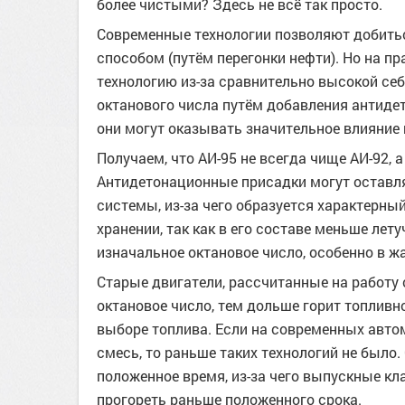
более чистыми? Здесь не всё так просто.
Современные технологии позволяют добитьс
способом (путём перегонки нефти). Но на п
технологию из-за сравнительно высокой се
октанового числа путём добавления антиде
они могут оказывать значительное влияние 
Получаем, что АИ-95 не всегда чище АИ-92,
Антидетонационные присадки могут оставля
системы, из-за чего образуется характерный
хранении, так как в его составе меньше лет
изначальное октановое число, особенно в жа
Старые двигатели, рассчитанные на работу с
октановое число, тем дольше горит топливн
выборе топлива. Если на современных авто
смесь, то раньше таких технологий не было.
положенное время, из-за чего выпускные к
прогореть раньше положенного срока.