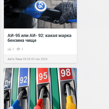
АИ-95 или АИ- 92: какая марка
бензина чище
3
3
Авто-Тема
09:28
05 сен 2024