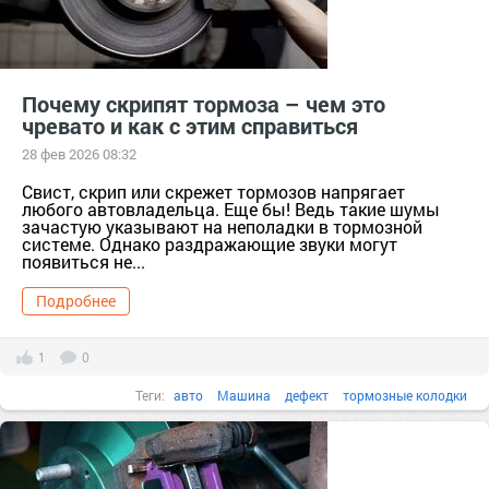
Почему скрипят тормоза – чем это
чревато и как с этим справиться
28 фев 2026 08:32
Свист, скрип или скрежет тормозов напрягает
любого автовладельца. Еще бы! Ведь такие шумы
зачастую указывают на неполадки в тормозной
системе. Однако раздражающие звуки могут
появиться не...
Подробнее
1
0
Теги:
авто
Машина
дефект
тормозные колодки
советы автовладельцам
скрип тормозов
скрежет
шумы
тормозная система