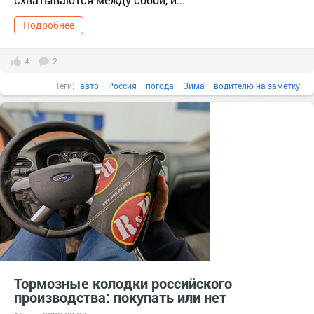
Подробнее
4
2
Теги:
авто
Россия
погода
Зима
водителю на заметку
советы автомобилистам
тормозные колодки
авто мото
советы водителям
холод
Тормозные колодки российского
производства: покупать или нет