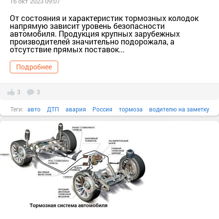
16 окт 2023 09:07
От состояния и характеристик тормозных колодок
напрямую зависит уровень безопасности
автомобиля. Продукция крупных зарубежных
производителей значительно подорожала, а
отсутствие прямых поставок...
Подробнее
3
3
Теги:
авто
ДТП
авария
Россия
тормоза
водителю на заметку
советы автомобилистам
тормозные колодки
авто мото
советы водителям
авто ремонт