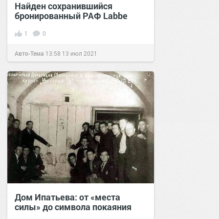
Найден сохранившийся
бронированный РАФ Labbe
1
0
Авто-Тема
13:58
13 июл 2021
Дом Ипатьева: от «места
силы» до символа покаяния