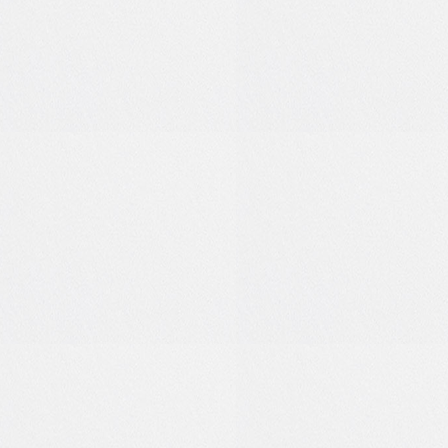
3
0
0
0