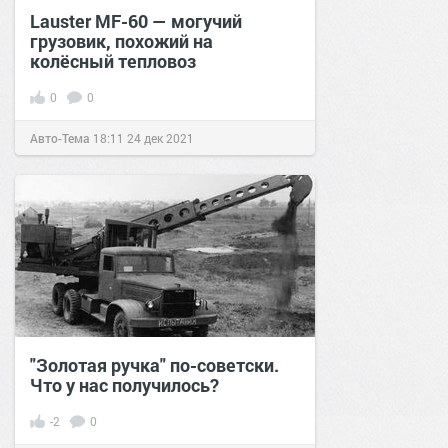
Lauster MF-60 — могучий
грузовик, похожий на
колёсный тепловоз
0
0
Авто-Тема
18:11
24 дек 2021
"Золотая ручка" по-советски.
Что у нас получилось?
-2
0