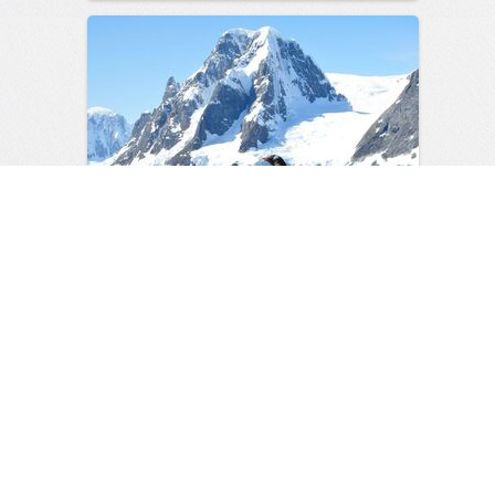
Пустыня — это не про песок:
Антарктида как главный
рекордсмен
1
0
Мужской журнал
23:46
06 авг 2026