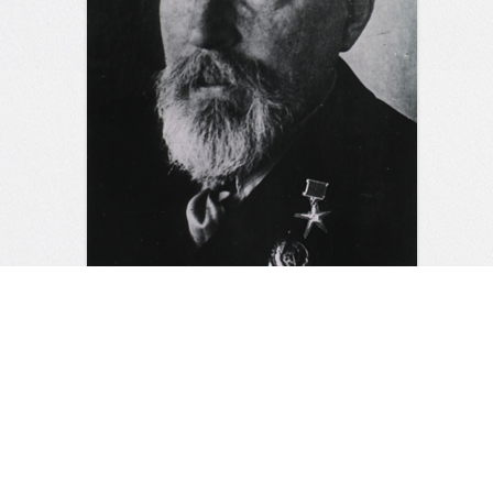
«Живой мост»: как академик
Филатов возвращал лица и
зрение фронтовым бойцам
3
0