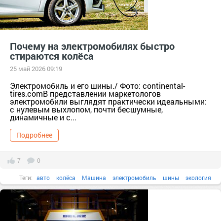
Почему на электромобилях быстро
стираются колёса
25 май 2026 09:19
Электромобиль и его шины./ Фото: continental-
tires.comВ представлении маркетологов
электромобили выглядят практически идеальными:
с нулевым выхлопом, почти бесшумные,
динамичные и с...
Подробнее
7
0
Теги:
авто
колёса
Машина
электромобиль
шины
экология
электрокар
расход