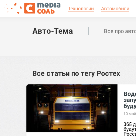
Технологии
Автомобили
Авто-Тема
Все про авт
Все статьи по тегу
Ростех
Вод
зап
буд
10 май
365 
буду
Росс