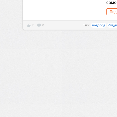
само
Под
2
0
Теги:
водород
буду