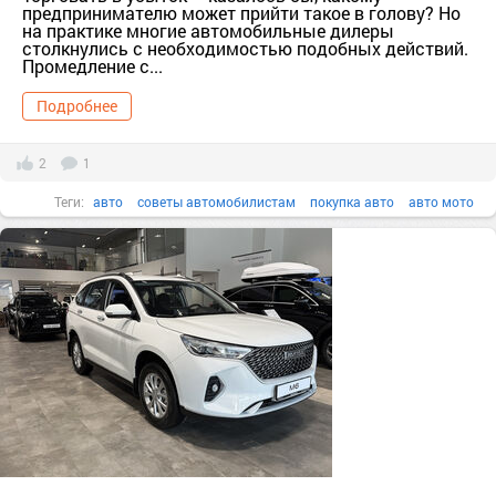
предпринимателю может прийти такое в голову? Но
на практике многие автомобильные дилеры
столкнулись с необходимостью подобных действий.
Промедление с...
Подробнее
2
1
Теги:
авто
советы автомобилистам
покупка авто
авто мото
советы водителям
продажа авто
тер. АВТОСАЛОН [890905]
авто дилеры
дилеры автомобилей