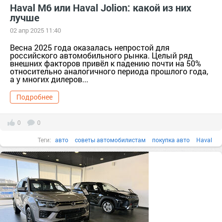
Haval M6 или Haval Jolion: какой из них
лучше
02 апр 2025 11:40
Весна 2025 года оказалась непростой для
российского автомобильного рынка. Целый ряд
внешних факторов привёл к падению почти на 50%
относительно аналогичного периода прошлого года,
а у многих дилеров...
Подробнее
0
0
Теги:
авто
советы автомобилистам
покупка авто
Haval
авто мото
советы водителям
продажа авто
Haval M6
Haval Jolion
тер. АВТОСАЛОН [890905]
кросовер
кросоверы