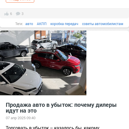
6
3
Теги:
авто
АКПП
коробка передач
советы автомобилистам
покупка авто
авто мото
вождение авто
производители авто
соеты водителям
Продажа авто в убыток: почему дилеры
идут на это
07 апр 2025 09:40
Торговать в убыток – казалось бы, какому