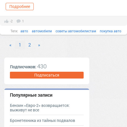
Подробнее
-2
1
Теги:
авто
автомобили
советы автомобилистам
покупка авто
авто мото
советы водителям
продажа авто
«
1
2
»
тер. АВТОСАЛОН [890905]
430
Подписчиков:
Подписаться
Популярные записи
Бензин «Евро-2» возвращается:
выживут не все
Бронетехника из тайных подвалов