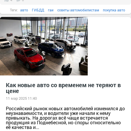
Теги:
авто
ГИБДД
гаи
советы автомобилистам
покупка авто
авто мото
советы водителям
продажа авто
снятие авто с учета
Как новые авто со временем не теряют в
цене
11 мар 2025 11:40
Российский рынок новых автомобилей изменился до
неузнаваемости, и водители уже начали к нему
привыкать. На дорогах всё чаще встречается
продукция из Поднебесной, но споры относительно
её качества и...