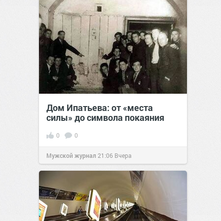
Дом Ипатьева: от «места
силы» до символа покаяния
0
0
Мужской журнал
21:06
Вчера