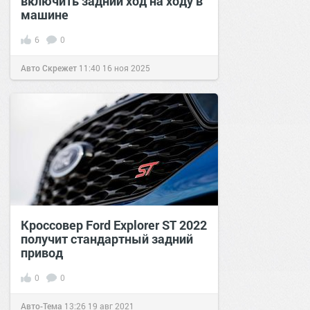
включить задний ход на ходу в
машине
6
0
Авто Скрежет
11:40
16 ноя 2025
Кроссовер Ford Explorer ST 2022
получит стандартный задний
привод
0
0
Авто-Тема
13:26
19 авг 2021