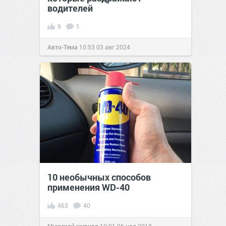
водителей
9
1
Авто-Тема
10:53
03 авг 2024
10 необычных способов
применения WD-40
463
40