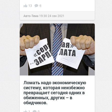
13
6
Авто-Тема
19:30
24 сен 2021
Ломать надо экономическую
систему, которая неизбежно
превращает сегодня одних в
обиженных, других – в
обидчиков.
1
0