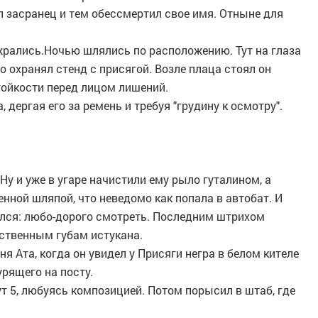
ил засранец и тем обессмертил свое имя. Отныне для
рались.Ночью шлялись по расположению. Тут на глаза
о охранял стенд с присягой. Возле плаца стоял он
тойкости перед лицом лишений.
 дергая его за ремень и требуя "грудину к осмотру".
Ну и уже в угаре начистили ему рыло гуталином, а
енной шляпой, что неведомо как попала в автобат. И
ился: любо-дорого смотреть. Последним штрихом
вственным губам истукана.
ня Ата, когда он увидел у Присяги негра в белом кителе
урящего на посту.
т 5, любуясь композицией. Потом порысил в штаб, где