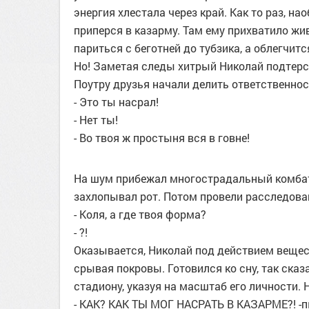
энергия хлестала через край. Как то раз, 
приперся в казарму. Там ему прихватило ж
париться с беготней до тубзика, а облегчит
Но! Заметая следы хитрый Николай подтерс
Поутру друзья начали делить ответственнос
- Это ты насрал!
- Нет ты!
- Во твоя ж простыня вся в говне!
На шум прибежал многострадальный комбат и
захлопывал рот. Потом провели расследова
- Коля, а где твоя форма?
- ?!
Оказывается, Николай под действием вещес
срывая покровы. Готовился ко сну, так сказа
стадиону, указуя на масштаб его личности.
- КАК? КАК ТЫ МОГ НАСРАТЬ В КАЗАРМЕ?! -п