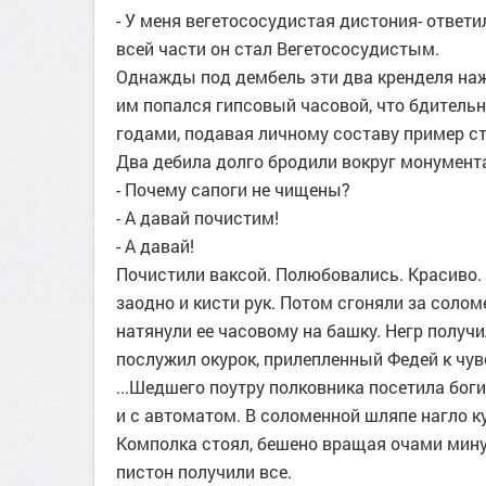
- У меня вегетососудистая дистония- ответ
всей части он стал Вегетососудистым.
Однажды под дембель эти два кренделя наж
им попался гипсовый часовой, что бдительн
годами, подавая личному составу пример с
Два дебила долго бродили вокруг монумента,
- Почему сапоги не чищены?
- А давай почистим!
- А давай!
Почистили ваксой. Полюбовались. Красиво. 
заодно и кисти рук. Потом сгоняли за солом
натянули ее часовому на башку. Негр получ
послужил окурок, прилепленный Федей к чу
...Шедшего поутру полковника посетила боги
и с автоматом. В соломенной шляпе нагло к
Комполка стоял, бешено вращая очами мину
пистон получили все.