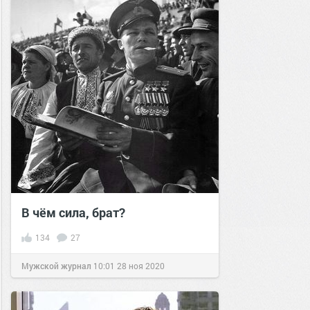
В чём сила, брат?
134
27
Мужской журнал
10:01
28 ноя 2020