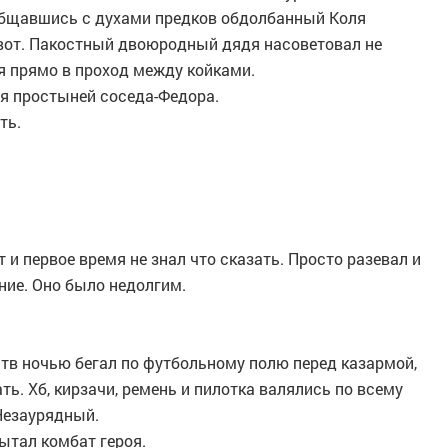
наобщавшись с духами предков обдолбанный Коля
ивот. Пакостный двоюродный дядя насоветовал не
ся прямо в проход между койками.
я простыней соседа-Федора.
ть.
 первое время не знал что сказать. Просто разевал и
ние. Оно было недолгим.
тв ночью бегал по футбольному полю перед казармой,
ть. Хб, кирзачи, ремень и пилотка валялись по всему
 Незаурядный.
ытал комбат героя.