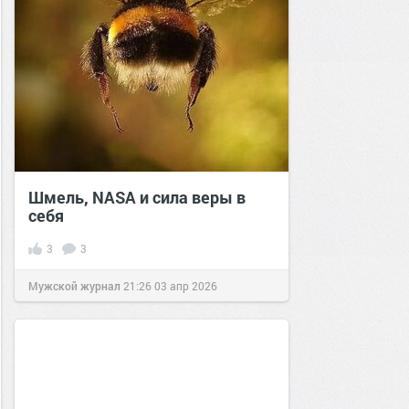
Шмель, NASA и сила веры в
себя
3
3
Мужской журнал
21:26
03 апр 2026