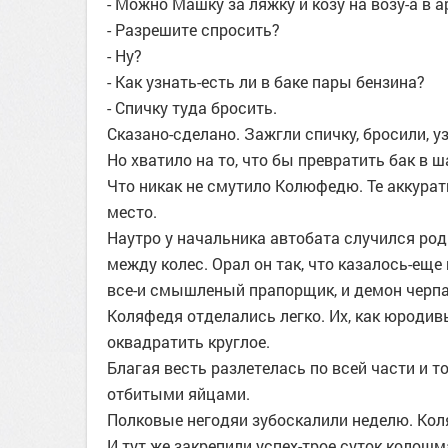
- Можно Машку за ляжку и козу на возу-а в а
- Разрешите спросить?
- Ну?
- Как узнать-есть ли в баке пары бензина?
- Спичку туда бросить.
Сказано-сделано. Зажгли спичку, бросили, у
Но хватило на то, что бы превратить бак в ш
Что никак не смутило Колюфедю. Те аккуратн
место.
Наутро у начальника автобата случился род
между колес. Орал он так, что казалось-ещ
все-и смышленый прапорщик, и демон черпак
Коляфедя отделались легко. Их, как юродивы
оквадратить круглое.
Благая весть разлетелась по всей части и т
отбитыми яйцами.
Полковые негодяи зубоскалили неделю. Кол
И тут же закрепили успех-трое суток колошм