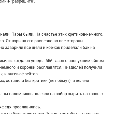
рмии- "разрешите".
знали. Пары были. На счастье этих кретинов-немного.
ар. От взрыва его расперло во все стороны.
о заварили все щели и кое-как приделали бак на
имчик, когда он увидел 66й газон с распухшим яйцом
е немного и коронки расплавятся. Пиздюлей получили
, и ангел-ефрейтор.
х, оставили без критики (не поймут)- и велели
олпы паломников полезли на забор зырить на газон с
яфедя прославились.
атя по баку молотками. Три дня автобат угорал над