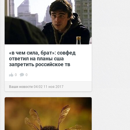
«в чем сила, брат»: совфед
ответил на планы сша
запретить российское тв
0
0
Ваши новости
04:02
11 ноя 2017