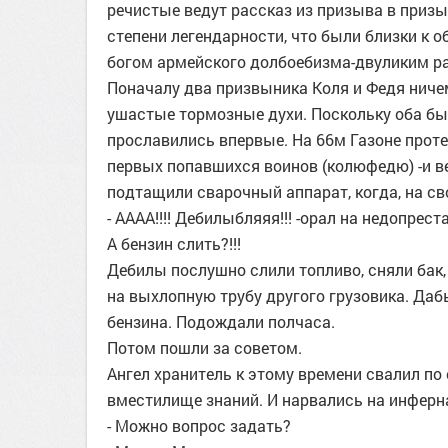
речистые ведут рассказ из призыва в призы
степени легендарности, что были близки к о
богом армейского долбоебизма-двуликим 
Поначалу два призвыника Коля и Федя ниче
ушастые тормозные духи. Поскольку оба были
прославились впервые. На 66м Газоне проте
первых попавшихся воинов (колюфедю) -и в
подтащили сварочный аппарат, когда, на св
- АААА!!!! Дебилыбляяя!!! -орал на недопре
А бензин слить?!!!
Дебилы послушно слили топливо, сняли бак, 
на выхлопную трубу другого грузовика. Да
бензина. Подождали полчаса.
Потом пошли за советом.
Ангел хранитель к этому времени свалил по
вместилище знаний. И нарвались на инферна
- Можно вопрос задать?