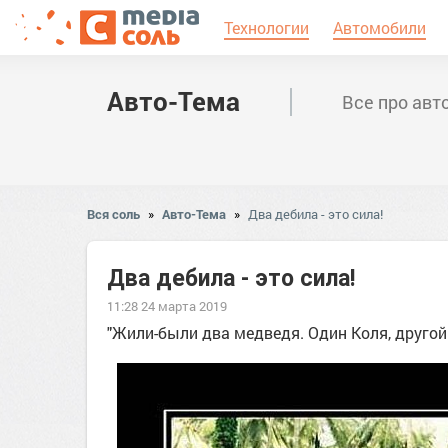
Технологии
Автомобили
Авто-Тема
Все про авт
Вся соль
»
Авто-Тема
»
Два дебила - это сила!
Два дебила - это сила!
11:28 24 марта 2019
"Жили-были два медведя. Один Коля, другой