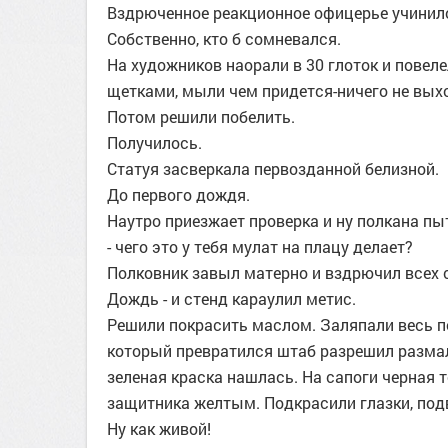
Вздрюченное реакционное офицерье учинил
Собственно, кто б сомневался.
На художников наорали в 30 глоток и повеле
щетками, мыли чем придется-ничего не выхо
Потом решили побелить.
Получилось.
Статуя засверкала первозданной белизной.
До первого дождя.
Наутро приезжает проверка и ну полкана п
- чего это у тебя мулат на плацу делает?
Полковник завыл матерно и вздрючил всех 
Дождь - и стенд караулил метис.
Решили покрасить маслом. Заляпали весь по
который превратился штаб разрешил разма
зеленая краска нашлась. На сапоги черная 
защитника желтым. Подкрасили глазки, под
Ну как живой!