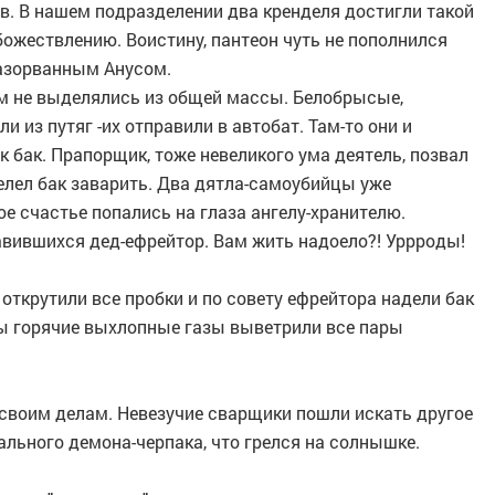
в. В нашем подразделении два кренделя достигли такой
божествлению. Воистину, пантеон чуть не пополнился
разорванным Анусом.
м не выделялись из общей массы. Белобрысые,
 из путяг -их отправили в автобат. Там-то они и
к бак. Прапорщик, тоже невеликого ума деятель, позвал
елел бак заварить. Два дятла-самоубийцы уже
ое счастье попались на глаза ангелу-хранителю.
ставившихся дед-ефрейтор. Вам жить надоело?! Уррроды!
открутили все пробки и по совету ефрейтора надели бак
бы горячие выхлопные газы выветрили все пары
 своим делам. Невезучие сварщики пошли искать другое
льного демона-черпака, что грелся на солнышке.