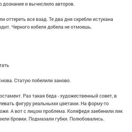
о дознание и вычислило авторов.
ли оттереть все взад. Те два дня скребли истукана
дит. Черного кобеля добела не отмоешь.
ытать
снова. Статую побелили заново.
стамент. Раз такая беда - художественный совет, в
левать фигуру реальными цветами. На форму-то
тоже. А вот с лицом проблема. Коляфедя заебенили лик
вели бровки. Подмазали губки. Полюбовались.