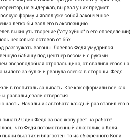
ефрейтор, не выдержав, вырвал у них предмет
 всякую форму и являл уже собой законченное
ейма легко бы взял его в экспозицию.
лев выкинуть творение ("эту хуйню" в его определении)
лось несколько остовов от 66х.
вод-разгружать вагоны. Ловелас Федя умудрился
венную бабищу под центнер весом и с руками
ем звероподобная стропальщица, от свалившегося на
а милого за булки и рванула слегка в стороны. Федя
езли в госпиталь зашивать. Кое-как оформили все как
бы развальцевали отверстия.
всю часть. Начальник автобата каждый раз ставил его в
и пинать! Один Федя за вас жопу рвет на работе!
алось, что Федя-потомственный алкоголик, а Коля-
пьяни был тих и благостен, то из обкуренного Коли