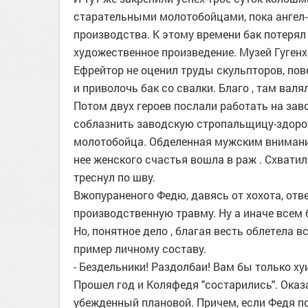
старательными молотобойцами, пока ангел-
производства. К этому времени бак потерял
художественное произведение. Музей Гугенх
Ефрейтор не оценил труды скульпторов, пове
и приволочь бак со свалки. Благо , там валя
Потом двух героев послали работать на за
соблазнить заводскую стропальщицу-здоро
молотобойца. Обделенная мужским внимани
нее женского счастья вошла в раж . Схватил
треснул по шву.
Вжопураненого Федю, давясь от хохота, отв
производственную травму. Ну а иначе всем 
Но, понятное дело , благая весть облетела 
пример личному составу.
- Бездельники! Раздолбаи! Вам бы только ху
Прошел год и Коляфедя "состарились". Оказ
убежденный плановой. Причем, если Федя по 