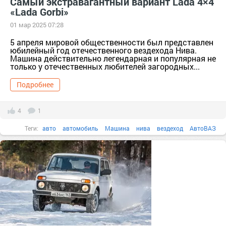
Самый экстравагантный вариант Lada 4×4
«Lada Gorbi»
01 мар 2025 07:28
5 апреля мировой общественности был представлен
юбилейный год отечественного вездехода Нива.
Машина действительно легендарная и популярная не
только у отечественных любителей загородных...
Подробнее
4
1
Теги:
авто
автомобиль
Машина
нива
вездеход
АвтоВАЗ
Lada Gorbi
лада горби
легенда
Lada 4×4
автоконструктор