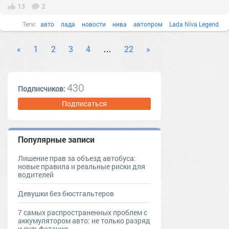
13
2
Теги:
авто
лада
новости
нива
автопром
Lada Niva Legend
«
1
2
3
4
…
22
»
430
Подписчиков:
Подписаться
Популярные записи
Лишение прав за объезд автобуса:
новые правила и реальные риски для
водителей
Девушки без бюстгальтеров
7 самых распространенных проблем с
аккумулятором авто: не только разряд
и сульфатация