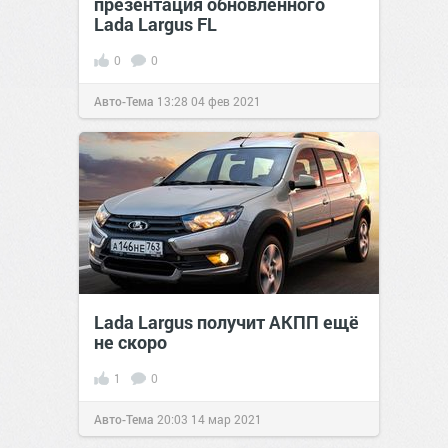
презентация обновленного
Lada Largus FL
0
0
Авто-Тема
13:28
04 фев 2021
Lada Largus получит АКПП ещё
не скоро
1
0
Авто-Тема
20:03
14 мар 2021