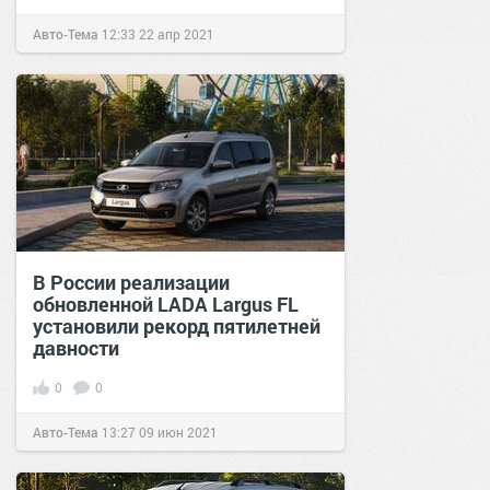
Авто-Тема
12:33
22 апр 2021
В России реализации
обновленной LADA Largus FL
установили рекорд пятилетней
давности
0
0
Авто-Тема
13:27
09 июн 2021