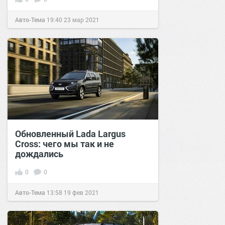
Авто-Тема
19:40
23 мар 2021
Обновленный Lada Largus
Cross: чего мы так и не
дождались
0
0
Авто-Тема
13:58
19 фев 2021