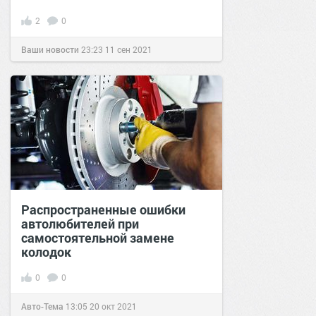
2
0
Ваши новости
23:23
11 сен 2021
Распространенные ошибки
автолюбителей при
самостоятельной замене
колодок
0
0
Авто-Тема
13:05
20 окт 2021