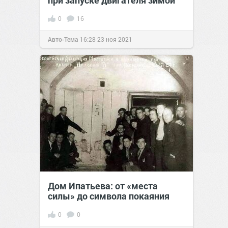
при запуске двигателя зимой
0
16
Авто-Тема
16:28
23 ноя 2021
Дом Ипатьева: от «места
силы» до символа покаяния
0
0