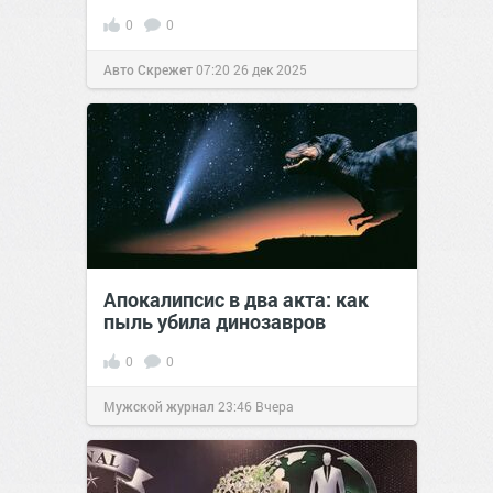
0
0
Авто Скрежет
07:20
26 дек 2025
Апокалипсис в два акта: как
пыль убила динозавров
0
0
Мужской журнал
23:46
Вчера