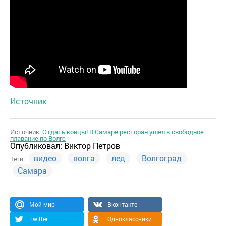
Источник
Источник:
Отдать концы! В Самаре ресторан ушел в свободное
плавание по Волге
Опубликовал:
Виктор Петров
видео
волга
лед
Волгоград
Теги:
Самара
Мой мир
Вконтакте
Twitter
Одноклассники