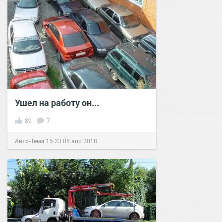
Ушел на работу он...
89
7
Авто-Тема
15:23
05 апр 2018