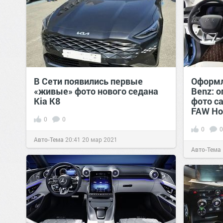
В Сети появились первые
Оформл
«живые» фото нового седана
Benz: 
Kia K8
фото с
FAW Ho
0
0
0
0
Авто-Тема
20:41
20 мар 2021
Авто-Тема