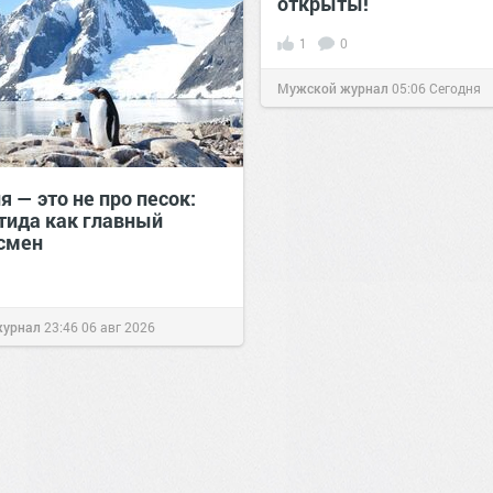
открыты!
1
0
Мужской журнал
05:06
Сегодня
 — это не про песок:
тида как главный
смен
0
0
журнал
23:46
06 авг 2026