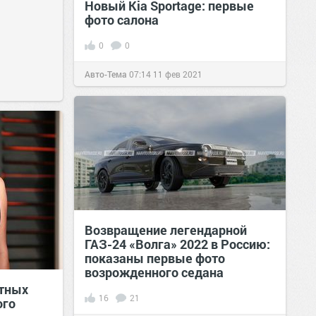
Новый Kia Sportage: первые
фото салона
0
0
Авто-Тема
07:14
11 фев 2021
Возвращение легендарной
ГАЗ-24 «Волга» 2022 в Россию:
показаны первые фото
возрожденного седана
стных
16
21
ого