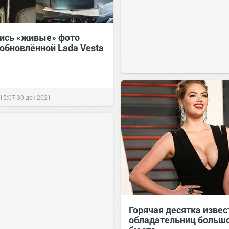
ись «живые» фото
 обновлённой Lada Vesta
15:07
30 дек 2021
Горячая десятка изве
обладательниц больш