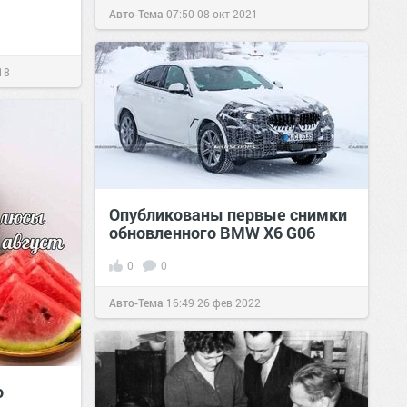
Авто-Тема
07:50
08 окт 2021
18
Опубликованы первые снимки
обновленного BMW X6 G06
0
0
Авто-Тема
16:49
26 фев 2022
о