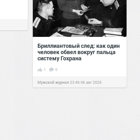
Бриллиантовый след: как один
человек обвел вокруг пальца
систему Гохрана
1
0
Мужской журнал
23:46
06 авг 2026