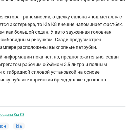
селектора трансмиссии, отделку салона «под металл» с
тся экстерьера, то Kia K8 внешне напоминает фастбек,
м как большой седан. У авто зауженная головная
 ромбовидным рисунком. Сзади предусмотрен
бампере расположены выхлопные патрубки.
 информации пока нет, но, предположительно, седан
грегатом рабочим объёмом 3,5 литра и полным
 с гибридной силовой установкой на основе
инку публике корейский бренд должен до конца
седана Kia K8
лон
kia