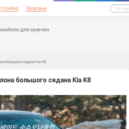
Стройка
Здоровье
омобили для мужчин
а большого седана Kia K8
она большого седана Kia K8