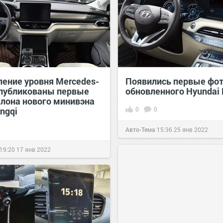
ение уровня Mercedes-
Появились первые фот
опубликованы первые
обновленного Hyundai 
алона нового минивэна
ngqi
0
0
Авто-Тема
15:36
25 янв 2022
19:20
17 янв 2022