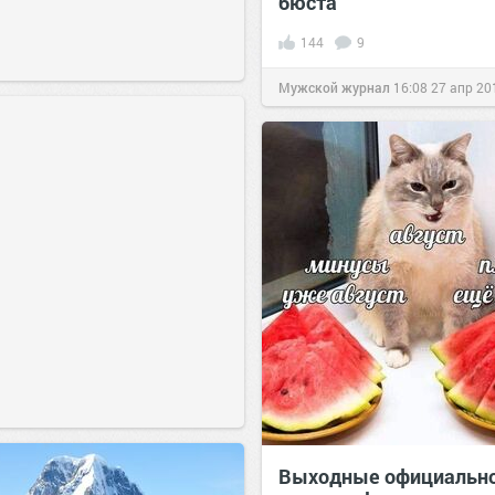
бюста
144
9
Мужской журнал
16:08
27 апр 20
Выходные официальн