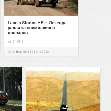
Lancia Stratos HF — Легенда
ралли за полмиллиона
долларов
0
0
Авто-Тема
06:54
25 янв 2022