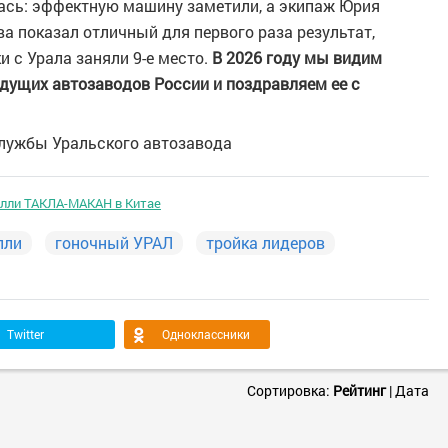
ась: эффектную машину заметили, а экипаж Юрия
а показал отличный для первого раза результат,
и с Урала заняли 9-е место.
В 2026 году мы видим
дущих автозаводов России и поздравляем ее с
службы Уральского автозавода
алли ТАКЛА-МАКАН в Китае
лли
гоночный УРАЛ
тройка лидеров
Twitter
Одноклассники
Сортировка:
Рейтинг
|
Дата