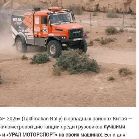
 2026» (Taklimakan Rally) в западных районах Китая —
0-километровой дистанции среди грузовиков
лучшими
» и «УРАЛ МОТОРСПОРТ» на своих машинах
. Если для