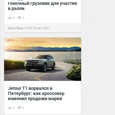
гоночный грузовик для участия
в ралли
0
0
Авто-Тема
13:55
23 окт 2021
Jetour T1 ворвался в
Петербург: как кроссовер
изменил продажи марки
0
0