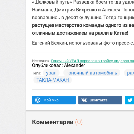
«Шелковый путь» Разведка боем тогда удал
Наймана, Дмитрия Вихренко и Алексея Попов
ворвавшись в десятку лучших. Тогда гонщик
растущее мастерство команды одного из ве
отличным достижением на ралли в Китае!
Евгений Белкин, использованы фото пресс-
Источник:
Гоночный УРАЛ ворвался в тройку лидеров р
Опубликовал:
Alexander
урал
гоночный автомобиль
ра
Теги:
ТАКЛА-МАКАН
Мой мир
Вконтакте
Комментарии
(0)