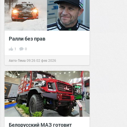
Ралли без прав
1
0
Авто-Тема
09:26
02 фев 2026
Белорусский МАЗ готовит