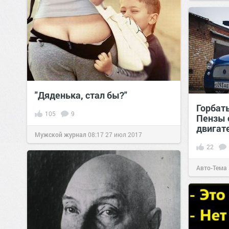
"Дяденька, стал бы?"
Горбат
105
9
Пензы 
двигат
Мужской журнал
08:17
27 июл 2017
22
Авто-Тема