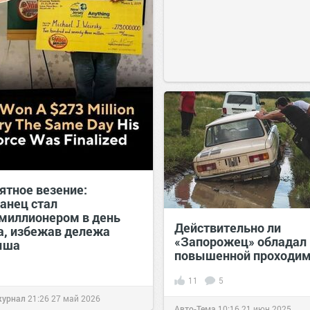
ятное везение:
анец стал
миллионером в день
Действительно ли
а, избежав дележа
«Запорожец» обладал
ыша
повышенной проходи
11
5
журнал
21:26
27 май 2026
Авто-Тема
10:16
21 июн 2025