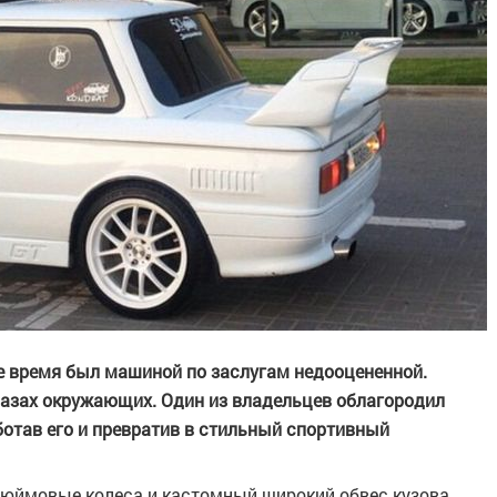
е время был машиной по заслугам недооцененной.
глазах окружающих. Один из владельцев облагородил
ботав его и превратив в стильный спортивный
-дюймовые колеса и кастомный широкий обвес кузова.