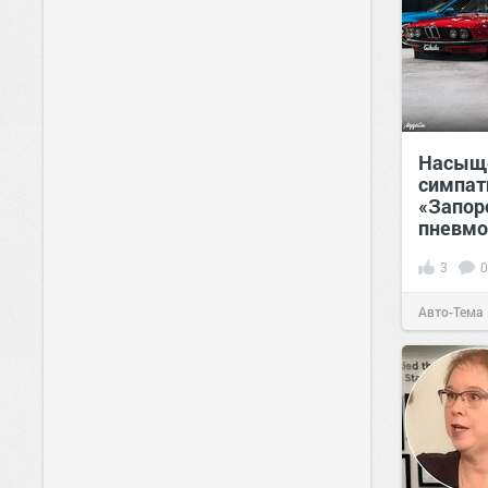
Насыщ
симпат
«Запор
пневмо
3
0
Авто-Тема