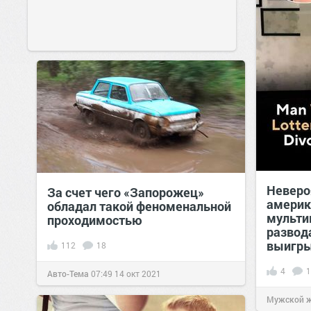
Неверо
За счет чего «Запорожец»
америк
обладал такой феноменальной
мульти
проходимостью
развод
выигр
112
18
4
1
Авто-Тема
07:49
14 окт 2021
Мужской 