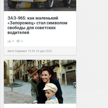
ЗАЗ-965: как маленький
«Запорожец» стал символом
свободы для советских
водителей
0
0
Авто Скрежет
10:40
24 дек 2025