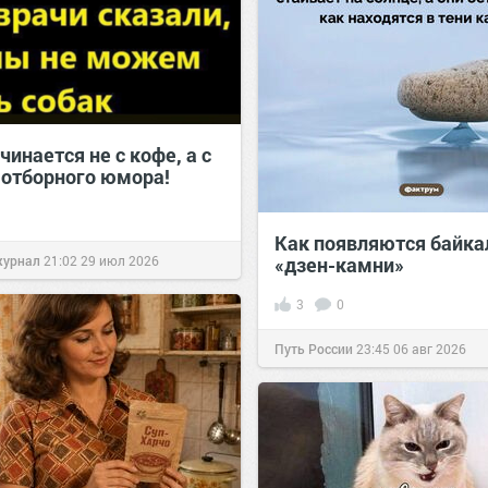
чинается не с кофе, а с
 отборного юмора!
Как появляются байка
журнал
21:02
29 июл 2026
«дзен-камни»
3
0
Путь России
23:45
06 авг 2026