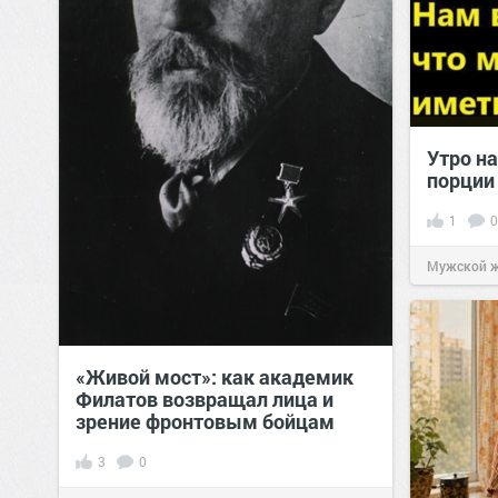
Утро на
порции
1
0
Мужской 
«Живой мост»: как академик
Филатов возвращал лица и
зрение фронтовым бойцам
3
0