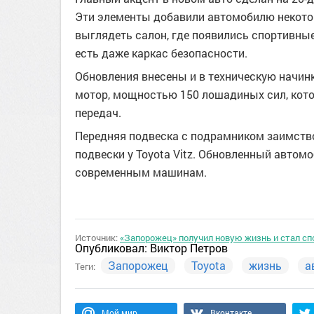
Эти элементы добавили автомобилю некото
выглядеть салон, где появились спортивные
есть даже каркас безопасности.
Обновления внесены и в техническую начин
мотор, мощностью 150 лошадиных сил, кото
передач.
Передняя подвеска с подрамником заимствов
подвески у Toyota Vitz. Обновленный автомо
современным машинам.
Источник:
«Запорожец» получил новую жизнь и стал с
Опубликовал:
Виктор Петров
Запорожец
Toyota
жизнь
а
Теги:
Мой мир
Вконтакте