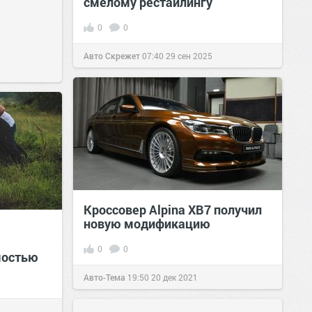
смелому рестайлингу
0
0
Авто Скрежет
07:40
29 сен 2025
Кроссовер Alpina XB7 получил
новую модификацию
0
0
мостью
Авто-Тема
19:50
20 дек 2021