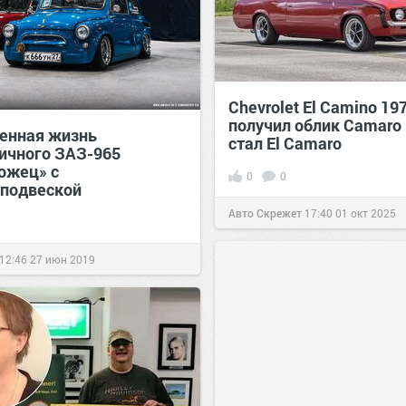
Chevrolet El Camino 19
получил облик Camaro 
енная жизнь
стал El Camaro
ичного ЗАЗ-965
ожец» с
0
0
подвеской
Авто Скрежет
17:40
01 окт 2025
12:46
27 июн 2019