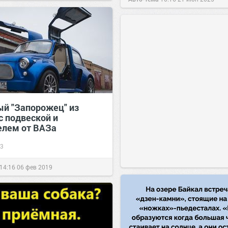
ый "Запорожец" из
с подвеской и
елем от ВАЗа
3
14:16
06 фев 2019