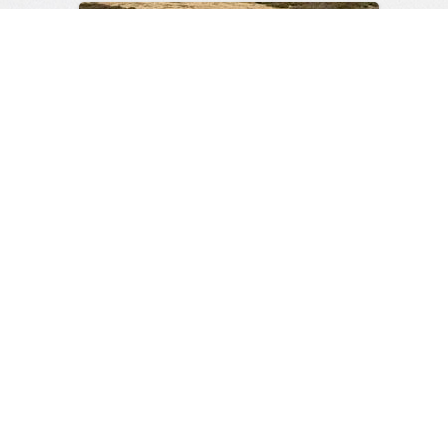
Инженеры представили
первый в мире солнцемобиль
скорой помощи
1
0
Авто-Тема
06:35
Вчера