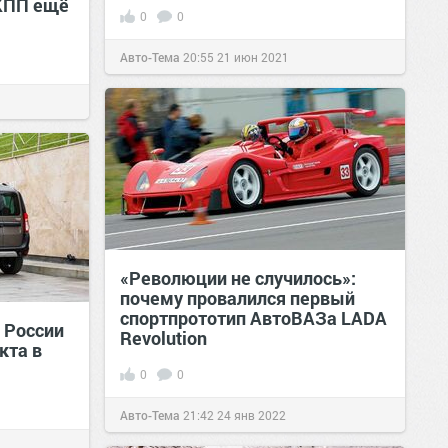
АКПП ещё
0
0
Авто-Тема
20:55
21 июн 2021
«Революции не случилось»:
почему провалился первый
спортпрототип АвтоВАЗа LADA
 России
Revolution
кта в
0
0
Авто-Тема
21:42
24 янв 2022