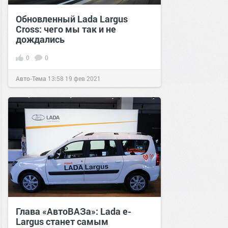
Обновленный Lada Largus
Cross: чего мы так и не
дождались
0
0
Авто-Тема
13:58
19 фев 2021
Глава «АвтоВАЗа»: Lada e-
Largus станет самым