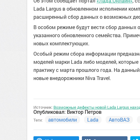
Об этом сообщает портал
«Лада.Онлайн»
, 
Lada Largus в обновленном исполнении комп
расширенный сбор данных о возможных деф
В особом режиме будут вести сбор данных о
указанного обновленного семейства. Примеч
новых комплектующих.
Особый режим сбора информации предназна
моделей марки Lada либо моделей, которые
практику с марта прошлого года. На данный
новые внедорожники Niva Travel.
Источник:
Возможные дефекты новой Lada Largus нахо
Опубликовал:
Виктор Петров
автомобили
Lada
АвтоВАЗ
Теги: