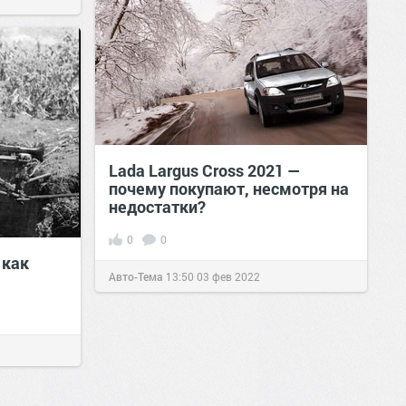
Lada Largus Cross 2021 —
почему покупают, несмотря на
недостатки?
0
0
 как
Авто-Тема
13:50
03 фев 2022