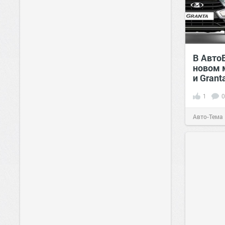
В Авто
новом 
и Grant
1
0
Авто-Тема