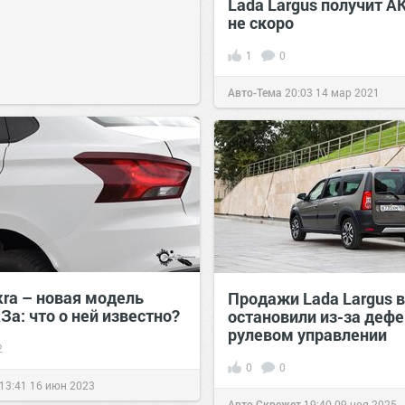
Lada Largus получит 
не скоро
1
0
Авто-Тема
20:03
14 мар 2021
kra – новая модель
Продажи Lada Largus в
а: что о ней известно?
остановили из-за дефе
рулевом управлении
2
0
0
13:41
16 июн 2023
Авто Скрежет
19:40
09 ноя 2025