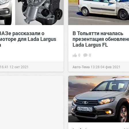
ВАЗе рассказали о
В Тольятти началась
моторе для Lada Largus
презентация обновлен
a
Lada Largus FL
0
0
16:41
12 окт 2021
Авто-Тема
13:28
04 фев 2021