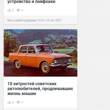
устройства и лайфхаки
0
0
Все о работе руками
16:01
24 окт 2021
10 хитростей советских
автолюбителей, продлевавших
жизнь машин
8
3