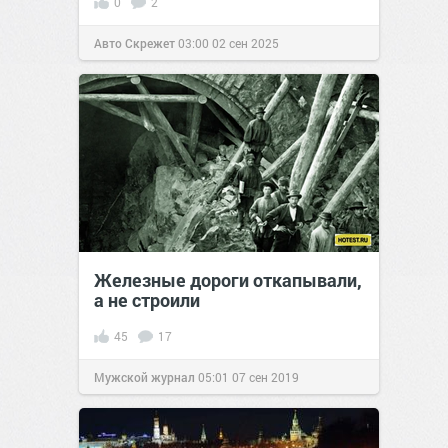
0
2
Авто Скрежет
03:00
02 сен 2025
Железные дороги откапывали,
а не строили
45
17
Мужской журнал
05:01
07 сен 2019