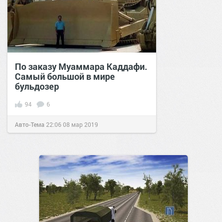
По заказу Муаммара Каддафи.
Самый большой в мире
бульдозер
94
6
Авто-Тема
22:06
08 мар 2019