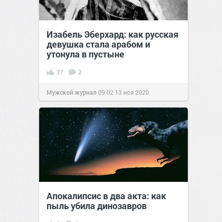
Изабель Эберхард: как русская
девушка стала арабом и
утонула в пустыне
37
2
Мужской журнал
09:02
13 ноя 2020
Апокалипсис в два акта: как
пыль убила динозавров