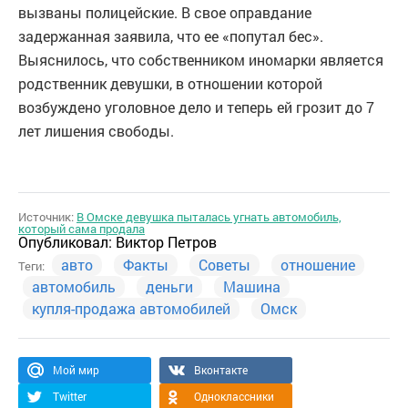
вызваны полицейские. В свое оправдание
задержанная заявила, что ее «попутал бес».
Выяснилось, что собственником иномарки является
родственник девушки, в отношении которой
возбуждено уголовное дело и теперь ей грозит до 7
лет лишения свободы.
Источник:
В Омске девушка пыталась угнать автомобиль,
который сама продала
Опубликовал:
Виктор Петров
авто
Факты
Советы
отношение
Теги:
автомобиль
деньги
Машина
купля-продажа автомобилей
Омск
Мой мир
Вконтакте
Twitter
Одноклассники