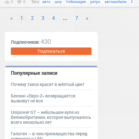
0
0
Теги:
авто
шоу
Volkswagen
ретро
автомобили
3
«
1
2
3
4
…
7
»
430
Подписчиков:
Подписаться
Популярные записи
Почему такси красят в жёлтый цвет
Бензин «Евро-2» возвращается:
выживут не все
Unipower GT – небольшое купе из
Великобритании, которое выпускалось
всего несколько лет
Галоген — в чем преимущества перед
ксеноном и LED