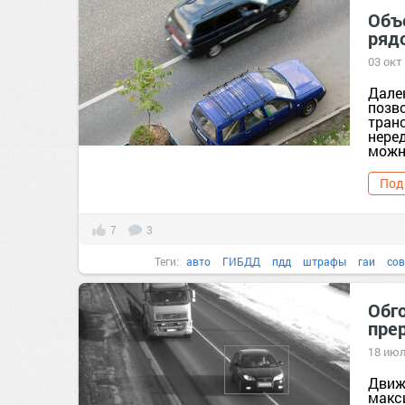
Объ
ряд
03 окт
Дале
позв
тран
нере
можно
Под
7
3
Теги:
авто
ГИБДД
пдд
штрафы
гаи
со
Обго
пре
18 июл
Движ
макс