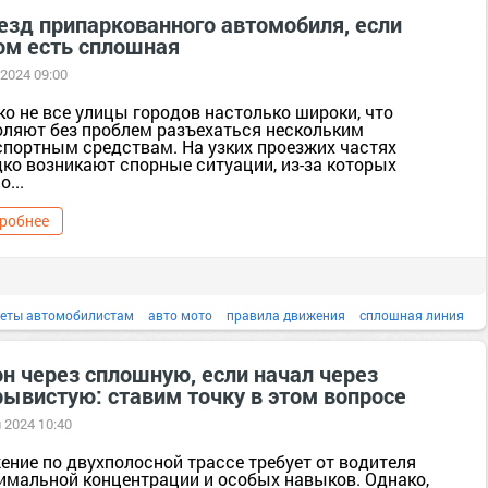
сплошная линия
вождение автомобиля
вождение авто
езд припаркованного автомобиля, если
ом есть сплошная
 2024 09:00
ко не все улицы городов настолько широки, что
оляют без проблем разъехаться нескольким
спортным средствам. На узких проезжих частях
дко возникают спорные ситуации, из-за которых
...
робнее
веты автомобилистам
авто мото
правила движения
сплошная линия
вождение автомобиля
вождение авто
советы водятелям
н через сплошную, если начал через
рывистую: ставим точку в этом вопросе
 2024 10:40
ение по двухполосной трассе требует от водителя
имальной концентрации и особых навыков. Однако,