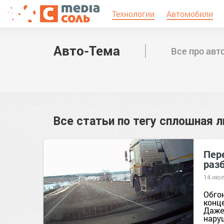
Технологии
Автомобили
Авто-Тема
Все про авт
Все статьи по тегу
сплошная л
Пер
раз
14 июл
Обго
конц
Даже
нару