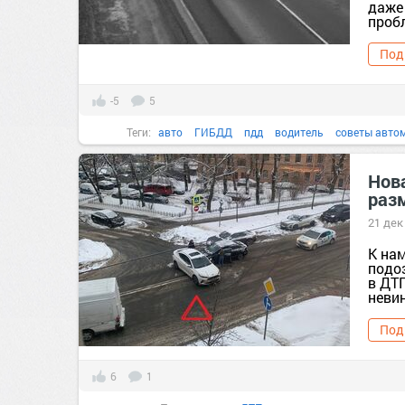
даже
проб
Под
-5
5
Теги:
авто
ГИБДД
пдд
водитель
советы авто
Нов
раз
21 дек
К на
подоз
в ДТ
невин
Под
6
1