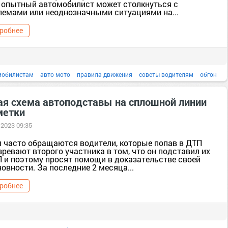
 опытный автомобилист может столкнуться с
лемами или неоднозначными ситуациями на...
робнее
мобилистам
авто мото
правила движения
советы водителям
обгон
сплошная линия
д. Гаи [1122094]
обгон через сплошную
ая схема автоподставы на сплошной линии
метки
 2023 09:35
м часто обращаются водители, которые попав в ДТП
ревают второго участника в том, что он подставил их
П и поэтому просят помощи в доказательстве своей
овности. За последние 2 месяца...
робнее