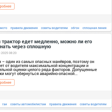
робнее
 мото
правила движения
советы водителям
обгон
сплошная линия
советы автомбилистам
вождение автомобиля
вождение авто
 трактор едет медленно, можно ли его
гнать через сплошную
 2025 08:20
н – один из самых опасных манёвров, поэтому он
ует от водителя максимальной концентрации и
ильной оценки целого ряда факторов. Допущенные
и могут обернуться аварийно-опасной...
робнее
гаи
советы автомобилистам
правила движения
советы водителям