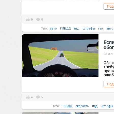
Под
0
0
Теги:
авто
ГИБДД
пдд
штрафы
гаи
авто
Если
обо
03 июн
Обго
треб
прав
ошибк
Под
4
5
Теги:
ГИБДД
скорость
пдд
штрафы