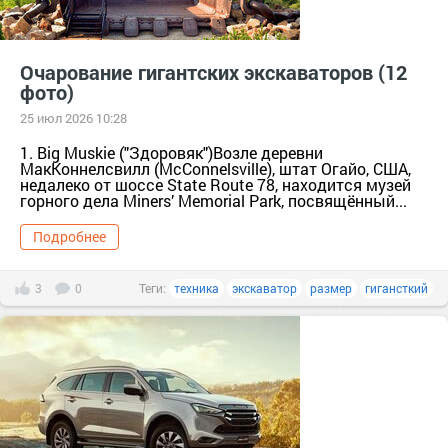
Очарование гигантских экскаваторов (12
фото)
25 июл 2026 10:28
1. Big Muskie ("Здоровяк")Возле деревни
МакКоннелсвилл (McConnelsville), штат Огайо, США,
недалеко от шоссе State Route 78, находится музей
горного дела Miners’ Memorial Park, посвящённый...
Подробнее
3
0
Теги:
техника
экскаватор
размер
гигансткий