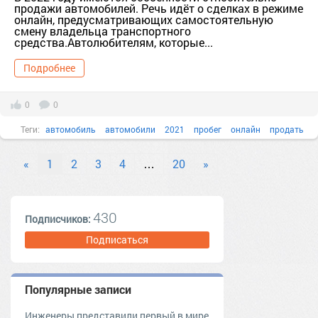
продажи автомобилей. Речь идёт о сделках в режиме
онлайн, предусматривающих самостоятельную
смену владельца транспортного
средства.Автолюбителям, которые...
Подробнее
0
0
Теги:
автомобиль
автомобили
2021
пробег
онлайн
продать
«
1
2
3
4
…
20
»
430
Подписчиков:
Подписаться
Популярные записи
Инженеры представили первый в мире