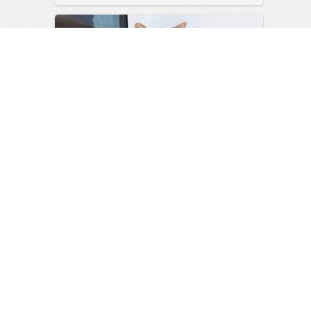
Выходные официально
открыты!
1
0
Мужской журнал
05:06
Сегодня