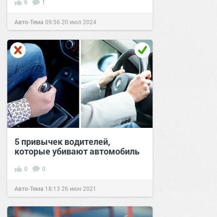
6
1
Авто-Тема
09:56
20 июл 2024
5 привычек водителей,
которые убивают автомобиль
0
0
Авто-Тема
18:13
26 июн 2021