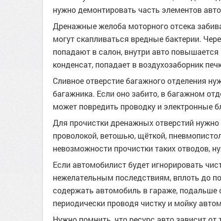
нужно демонтировать часть элементов авто
Дренажные желоба моторного отсека забива
могут скапливаться вредные бактерии. Чер
попадают в салон, внутри авто повышается
конденсат, попадает в воздухозаборник печ
Сливное отверстие багажного отделения нуж
багажника. Если оно забито, в багажном от
может повредить проводку и электронные б
Для прочистки дренажных отверстий нужно 
проволокой, ветошью, щёткой, пневмопистол
невозможности прочистки таких отводов, н
Если автомобилист будет игнорировать чист
нежелательным последствиям, вплоть до по
содержать автомобиль в гараже, подальше 
периодически проводя чистку и мойку авто
Нужно помнить, что ресурс авто зависит от