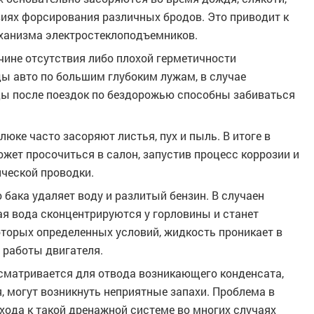
овиях форсирования различных бродов. Это приводит к
ханизма электростеклоподъемников.
ичине отсутствия либо плохой герметичности
ды авто по большим глубоким лужам, в случае
ды после поездок по бездорожью способны забиваться
юке часто засоряют листья, пух и пыль. В итоге в
жет просочиться в салон, запустив процесс коррозии и
ческой проводки.
бака удаляет воду и разлитый бензин. В случаен
ая вода сконцентрируются у горловины и станет
оторых определенных условий, жидкость проникает в
я работы двигателя.
матривается для отвода возникающего конденсата,
я, могут возникнуть неприятные запахи. Проблема в
дхода к такой дренажной системе во многих случаях