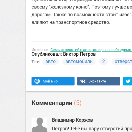
своему "железному коню". Поэтому лучше в
дорогам. Также по возможности стоит избег
влияют на транспортное средство.
Источник:
Семь отверстий в авто, которые необходимо
Опубликовал:
Виктор Петров
авто
автомобили
2
отверс
Теги:
Мой мир
Вконтакте
Комментарии
(5)
Владимир Коржов
Петров! Тебе бы пару отверстий п