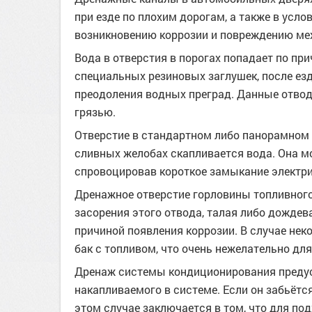
при езде по плохим дорогам, а также в усл
возникновению коррозии и повреждению ме
Вода в отверстия в порогах попадает по пр
специальных резиновых заглушек, после ез
преодоления водных преград. Данные отво
грязью.
Отверстие в стандартном либо панорамном л
сливных желобах скапливается вода. Она мо
спровоцировав короткое замыкание электри
Дренажное отверстие горловины топливного 
засорения этого отвода, талая либо дождев
причиной появления коррозии. В случае нек
бак с топливом, что очень нежелательно дл
Дренаж системы кондиционирования предус
накапливаемого в системе. Если он забьётс
этом случае заключается в том, что для по