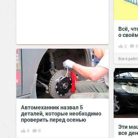
Всё, ч
о своём
2
0
Все о рабо
Автомеханник назвал 5
деталей, которые необходимо
проверить перед осенью
Эти ма
0
0
все ден