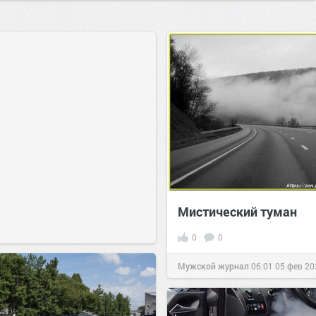
Мистический туман
0
0
Мужской журнал
06:01
05 фев 20