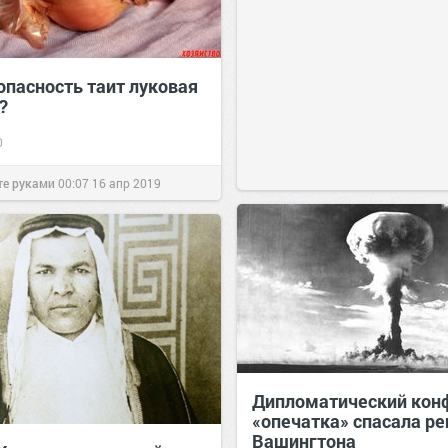
опасность таит луковая
?
0
те руками
00:07
16 апр 2019
Дипломатический конф
«опечатка» спасала р
Вашингтона