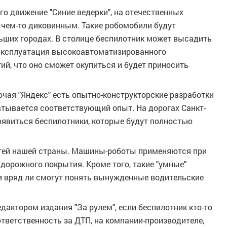
о движение "Синие ведерки", на отечественных
 чем-то диковинным. Такие робомобили будут
льших городах. В столице беспилотник может высадить
я эксплуатация высокоавтоматизированного
ий, что оно сможет окупиться и будет приносить
чая "Яндекс" есть опытно-конструкторские разработки
атывается соответствующий опыт. На дорогах Санкт-
оявиться беспилотники, которые будут полностью
стей нашей страны. Машины-роботы применяются при
 дорожного покрытия. Кроме того, такие "умные"
и вряд ли смогут понять вынужденные водительские
актором издания "За рулем", если беспилотник кто-то
ответственность за ДТП, на компании-производителе,