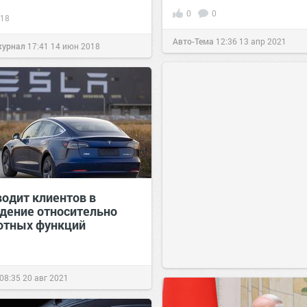
0
0
18
Авто-Тема
12:36
13 апр 2021
журнал
17:41
14 июн 2018
водит клиентов в
дение относительно
отных функций
08:35
20 авг 2021