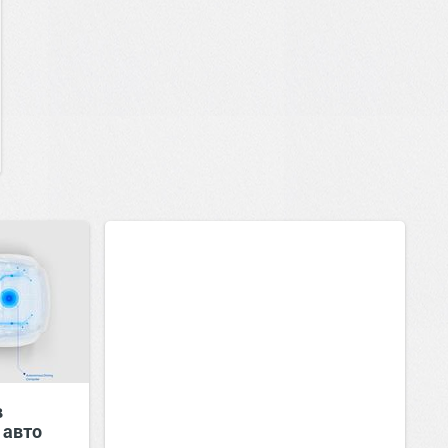
в
 авто