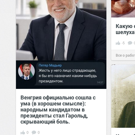
Какую 
шелуха
-5
Все о рабо
Венгрия официально сошла с
ума (в хорошем смысле):
народным кандидатом в
президенты стал Гарольд,
скрывающий боль.
0
0