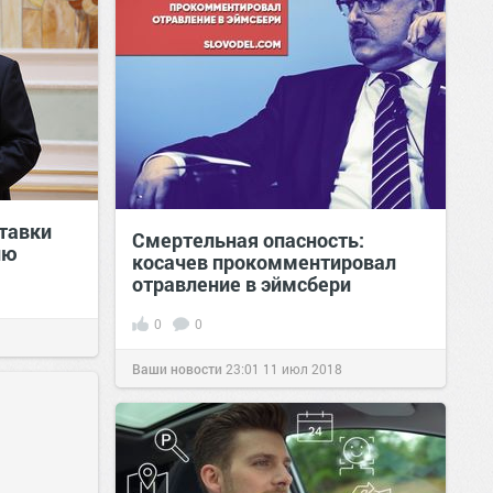
тавки
Смертельная опасность:
ию
косачев прокомментировал
отравление в эймсбери
0
0
Ваши новости
23:01
11 июл 2018