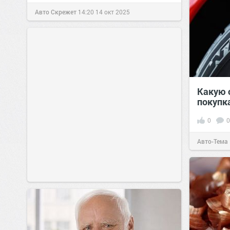
Авто Скрежет
14:20
14 окт 2025
Какую о
покупк
0
0
Авто-Тема