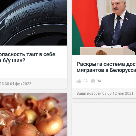
пасность таит в себе
а б/у шин?
Раскрыта система дос
мигрантов в Белорусс
-82
94
13:38
04 фев 2022
Ваши новости
08:00
12 ноя 2021