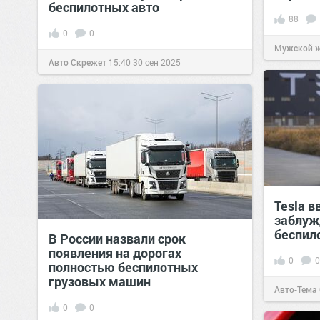
беспилотных авто
88
0
0
Мужской 
Авто Скрежет
15:40
30 сен 2025
Tesla в
заблуж
беспил
В России назвали срок
появления на дорогах
0
0
полностью беспилотных
грузовых машин
Авто-Тема
0
0