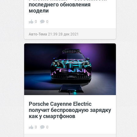
последнего обновления
модели
0
0
Авто-Тема
21:39
28 дек 2021
Porsche Cayenne Electric
получит беспроводную зарядку
как у смартфонов
0
0