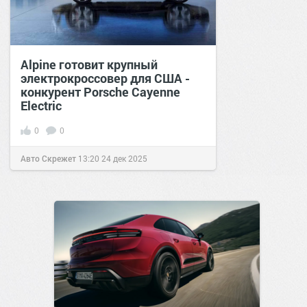
Alpine готовит крупный
электрокроссовер для США -
конкурент Porsche Cayenne
Electric
0
0
Авто Скрежет
13:20
24 дек 2025