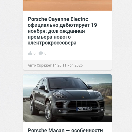
Porsche Cayenne Electric
официально дебютирует 19
ноября: долгожданная
премьера нового
электрокроссовера
0
0
Авто Скрежет
14:20
11 ноя 2025
Porsche Macan — особенности