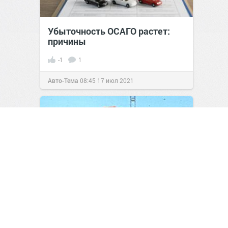
Убыточность ОСАГО растет:
причины
-1
1
Авто-Тема
08:45
17 июл 2021
Шестиколёсный кабриолет на
базе ВАЗ‑2103: как «Жигули»
стали звездой автородео