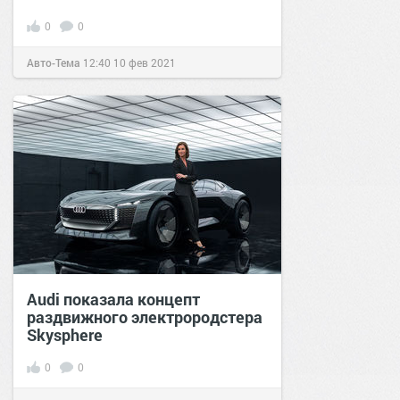
0
0
Авто-Тема
12:40
10 фев 2021
Audi показала концепт
раздвижного электрородстера
Skysphere
0
0