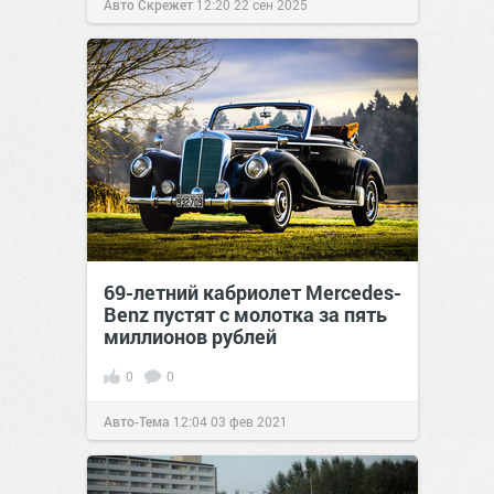
Авто Скрежет
12:20
22 сен 2025
69-летний кабриолет Mercedes-
Benz пустят с молотка за пять
миллионов рублей
0
0
Авто-Тема
12:04
03 фев 2021