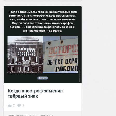
Когда апостроф заменял
твёрдый знак
2
2
Путь России
12:20
19 авг 2025