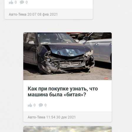
0
0
Авто-Тема
20:07
08 фев 2021
Как при покупке узнать, что
машина была «битая»?
0
0
Авто-Тема
11:54
30 дек 2021