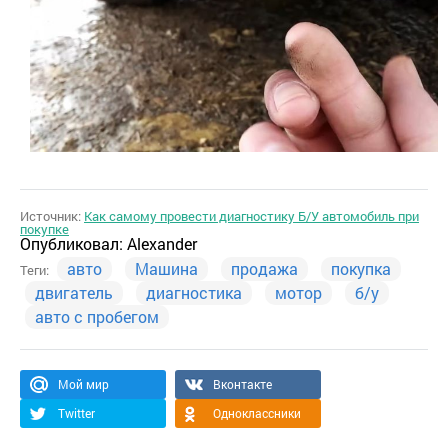
Источник:
Как самому провести диагностику Б/У автомобиль при
покупке
Опубликовал:
Alexander
авто
Машина
продажа
покупка
Теги:
двигатель
диагностика
мотор
б/у
авто с пробегом
Мой мир
Вконтакте
Twitter
Одноклассники