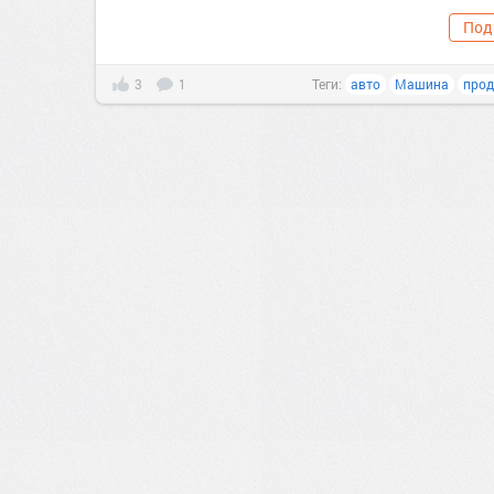
Под
3
1
Теги:
авто
Машина
про