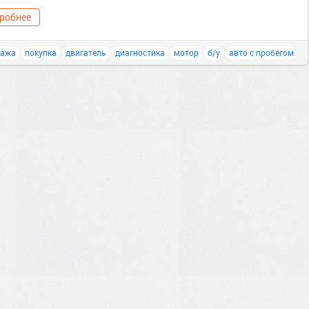
робнее
дажа
покупка
двигатель
диагностика
мотор
б/у
авто с пробегом