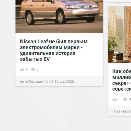
Nissan Leaf не был первым
электромобилем марки -
удивительная история
забытых EV
0
0
Как обе
миллио
Авто Скрежет
05:03
17 дек 2025
секрет 
советс
1
0
Читайте са