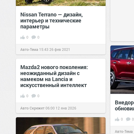
Nissan Terrano — дизайн,
интерьер и технические
параметры
0
0
Авто-Тема
15:43
26 фев 2021
Mazda2 нового поколения:
неожиданный дизайн с
намеком на Lancia и
искусственный интеллект
0
0
Внедор
обнови
Авто Скрежет
06:00
12 янв 2026
0
0
Авто-Тема