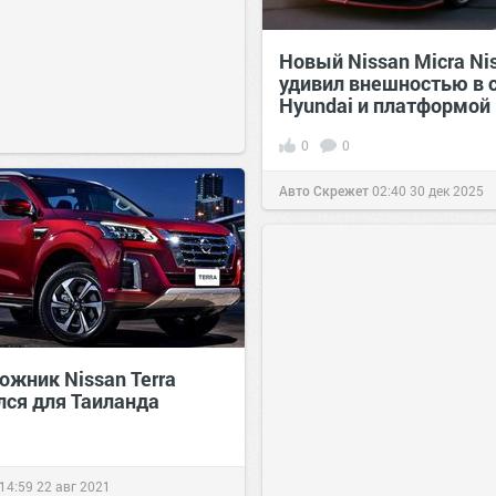
Новый Nissan Micra Ni
удивил внешностью в 
Hyundai и платформой 
0
0
Авто Скрежет
02:40
30 дек 2025
ожник Nissan Terra
лся для Таиланда
14:59
22 авг 2021