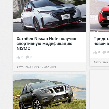
Хэтчбек Nissan Note получил
Предст
спортивную модификацию
новой в
NISMO
0
0
0
0
Авто-Тема
Авто-Тема
17:24
17 авг 2021