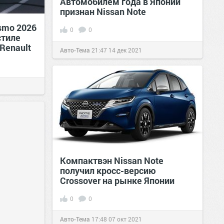
Автомобилем года в Японии
признан Nissan Note
smo 2026
0
0
стиле
Renault
Авто-Тема
21:47
14 дек 2021
Компактвэн Nissan Note
получил кросс-версию
Crossover на рынке Японии
0
0
Авто-Тема
17:48
07 окт 2021