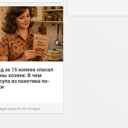
д за 15 копеек спасал
ны хозяек: В чем
супа из пакетика по-
ки
1
0
мую соль!
06:46
Сегодня