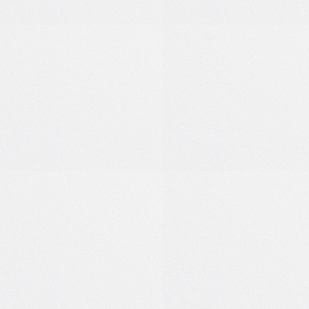
4
0
0
0