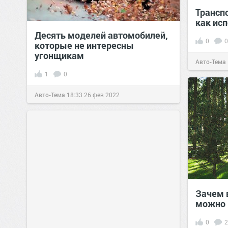
Трансп
как ис
Десять моделей автомобилей,
0
0
которые не интересны
угонщикам
Авто-Тема
1
0
Авто-Тема
18:33
26 фев 2022
Зачем 
можно 
0
2