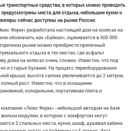
ые транспортные средства, в которых можно проводить
х предусмотрены места для отдыха, небольшие кухни и
емперы сейчас доступны на рынке России.
Люкс Форм» разработала настоящий дом на колесах на
или обозначить как «Байкал», оценивается в 500 000
а вторичном рынке можно приобрести приличный
тремального отдыха в тех местах, где асфальт
ву дома на колесах очень сложно. Известно, что под
но и старые Буханки. На процесс переоборудования
ьной крыши, высота салона увеличивается до 2 метров,
полный рост. Известно, что в оснащении
раковиной, холодильник, портативная плита и
т компании «Люкс Форм» - небольшой автодом на базе
ы жилым модулем, в котором с комфортом могут
вается 2 спальных места, кухня, шкаф, душевая кабина
ожно воспользоваться бойлером на 5 литров. Этот