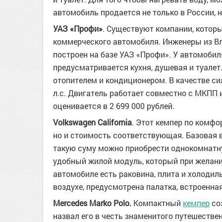
автомобиль продается не только в России, н
УАЗ «Профи»
. Существуют компании, котор
коммерческого автомобиля. Инженеры из В
построен на базе УАЗ «Профи». У автомобиля
предусматривается кухня, душевая и туалет
отопителем и кондиционером. В качестве с
л.с. Двигатель работает совместно с МКПП
оценивается в 2 699 000 рублей.
Volkswagen California
. Этот кемпер по комфо
но и стоимость соответствующая. Базовая в
такую суму можно приобрести однокомнатну
удобный жилой модуль, который при желани
автомобиле есть раковина, плита и холодиль
воздухе, предусмотрена палатка, встроенна
Mercedes Marko Polo.
Компактный
кемпер
соз
назвал его в честь знаменитого путешествен