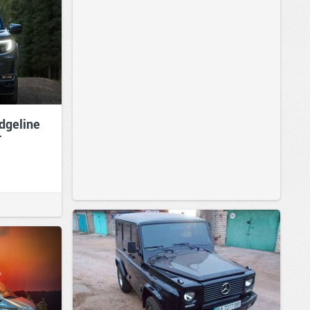
dgeline
т