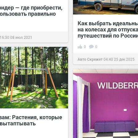
ондер — где приобрести,
пользовать правильно
Как выбрать идеальн
на колесах для отпуска
путешествий по Росси
16:30
08 июл 2021
0
0
Авто Скрежет
04:40
25 дек 2025
вам: Растения, которые
вытаптывать