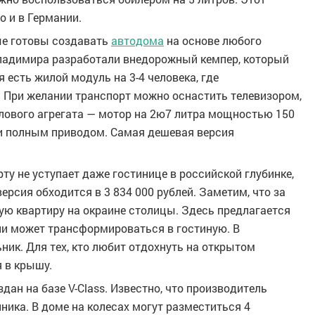
о и в Германии.
ые готовы создавать
автодома
на основе любого
ладимира разработали внедорожный кемпер, который
 есть жилой модуль на 3-4 человека, где
. При желании транспорт можно оснастить телевизором,
илового агрегата — мотор на 2ю7 литра мощностью 150
 и полным приводом. Самая дешевая версия
рту не уступает даже гостинице в российской глубинке,
ерсия обходится в 3 834 000 рублей. Заметим, что за
ю квартиру на окраине столицы. Здесь предлагается
и может трансформироваться в гостиную. В
ник. Для тех, кто любит отдохнуть на открытом
я в крышу.
дан на базе V-Class. Известно, что производитель
ника. В доме на колесах могут разместиться 4