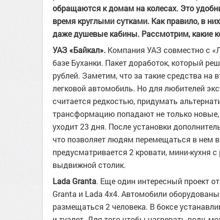
обращаются к домам на колесах. Это удобн
время круглыми сутками. Как правило, в ни
даже душевые кабины. Рассмотрим, какие к
УАЗ «Байкал».
Компания УАЗ совместно с «
базе Буханки. Пакет доработок, который реш
рублей. Заметим, что за такие средства н
легковой автомобиль. Но для любителей экс
считается редкостью, придумать альтернати
трансформацию попадают не только новые, 
уходит 23 дня. После установки дополнител
что позволяет людям перемещаться в нем в 
предусматривается 2 кровати, мини-кухня с 
выдвижной столик.
Lada Granta
. Еще один интересный проект о
Granta и Lada 4x4. Автомобили оборудован
размещаться 2 человека. В боксе устанавли
и туалет. Для того чтобы нагревать воду, м