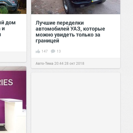
ый дом
Лучшие переделки
 и
автомобилей УАЗ, которые
и
можно увидеть только за
границей
147
13
Авто-Тема
20:44
28 окт 2018