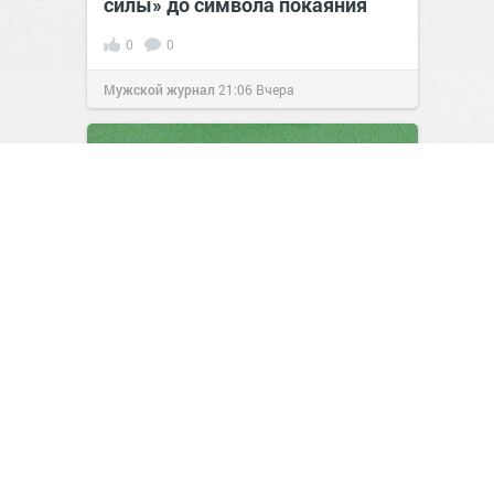
силы» до символа покаяния
0
0
Мужской журнал
21:06
Вчера
История про жадность