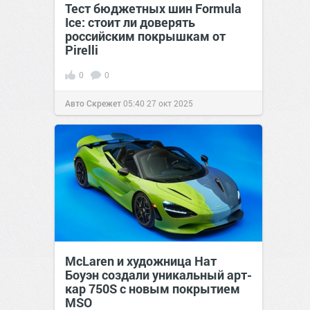
Тест бюджетных шин Formula
Ice: стоит ли доверять
российским покрышкам от
Pirelli
0
0
Авто Скрежет
05:40
27 окт 2025
McLaren и художница Нат
Боуэн создали уникальный арт-
кар 750S с новым покрытием
MSO