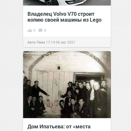
Владелец Volvo V70 строит
копию своей машины из Lego
0
0
Авто-Тема
17:14
06 авг 2021
Дом Ипатьева: от «места