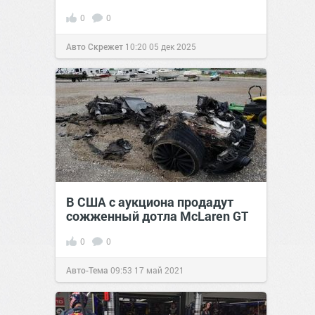
0
0
Авто Скрежет
10:20
05 дек 2025
В США с аукциона продадут
сожженный дотла McLaren GT
0
0
Авто-Тема
09:53
17 май 2021